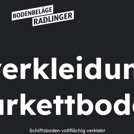
erkleidu
arkettbod
Schiffsboden vollflächig verklebt